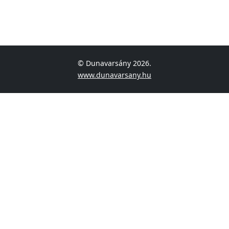
© Dunavarsány
2026.
www.dunavarsany.hu