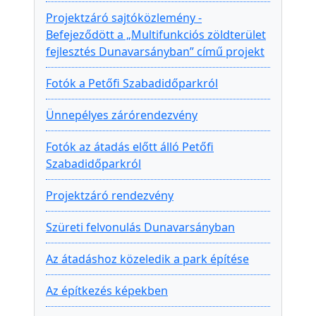
Projektzáró sajtóközlemény -
Befejeződött a „Multifunkciós zöldterület
fejlesztés Dunavarsányban” című projekt
Fotók a Petőfi Szabadidőparkról
Ünnepélyes zárórendezvény
Fotók az átadás előtt álló Petőfi
Szabadidőparkról
Projektzáró rendezvény
Szüreti felvonulás Dunavarsányban
Az átadáshoz közeledik a park építése
Az építkezés képekben